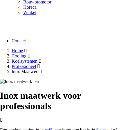
Bouwpromotor
Horeca
Winkel
Contact
Contact
Home
Cooling
Kruimelpad
Koelsystemen
Professioneel
Inox Maatwerk
Image
Inox maatwerk voor
professionals
Een cocktailstation in je
café
, een intuïtieve bar in je
feestzaal
of