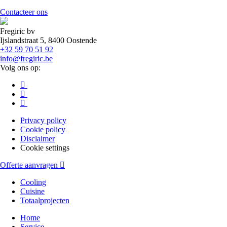
Contacteer ons
Fregiric bv
Ijslandstraat 5, 8400 Oostende
+32 59 70 51 92
info@fregiric.be
Volg ons op:
Privacy policy
Cookie policy
Footer
Disclaimer
menu
Cookie settings
Offerte aanvragen
Cooling
Cuisine
Main
Totaalprojecten
navigation
Home
(off-
Service