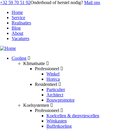
Overslaan
+32 59 70 51 92
Onderhoud of herstel nodig?
Mail ons
en
Home
naar
Service
Top
de
Realisaties
inhoud
Blog
gaan
About
Vacatures
Cooling
Klimatisatie
Main
Professioneel
navigation
Winkel
Horeca
Residentieel
Particulier
Architect
Bouwpromotor
Koelsystemen
Professioneel
Koelcellen & diepvriescellen
Wijnkasten
Buffetkoeling