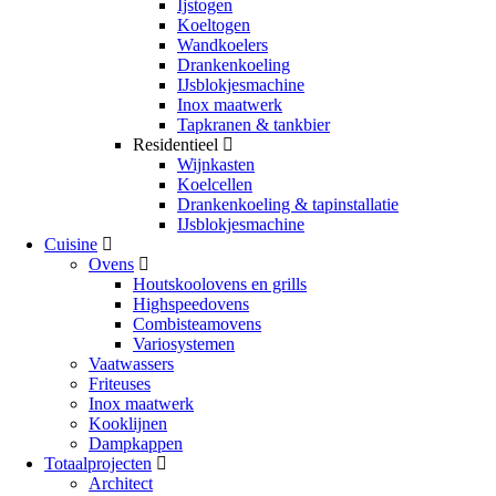
Ijstogen
Koeltogen
Wandkoelers
Drankenkoeling
IJsblokjesmachine
Inox maatwerk
Tapkranen & tankbier
Residentieel
Wijnkasten
Koelcellen
Drankenkoeling & tapinstallatie
IJsblokjesmachine
Cuisine
Ovens
Houtskoolovens en grills
Highspeedovens
Combisteamovens
Variosystemen
Vaatwassers
Friteuses
Inox maatwerk
Kooklijnen
Dampkappen
Totaalprojecten
Architect